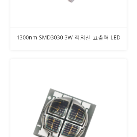
RFQ에 추가
1300nm SMD3030 3W 적외선 고출력 LED