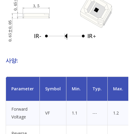
사양:
Parameter
Symbol
Min.
Typ.
Max.
Forward
VF
1.1
---
1.2
Voltage
Reverse