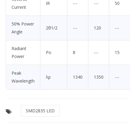
IR
---
---
50
Current
50% Power
2θ1/2
---
120
---
Angle
Radiant
Po
8
---
15
Power
Peak
λp
1340
1350
---
Wavelength
SMD2835 LED