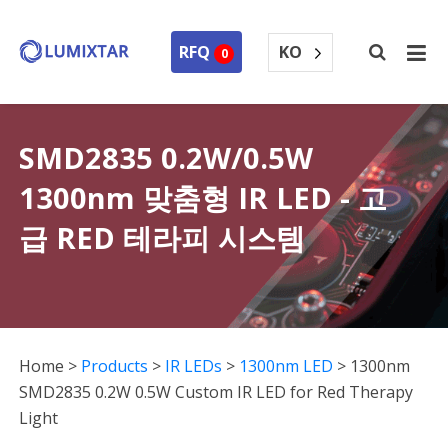
KO
RFQ
0
SMD2835 0.2W/0.5W
1300nm 맞춤형 IR LED - 고
급 RED 테라피 시스템
Home
>
Products
>
IR LEDs
>
1300nm LED
>
1300nm
SMD2835 0.2W 0.5W Custom IR LED for Red Therapy
Light