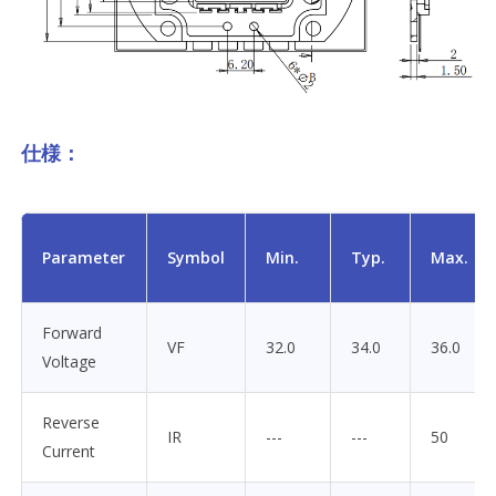
仕様：
Parameter
Symbol
Min.
Typ.
Max.
Forward
VF
32.0
34.0
36.0
Voltage
Reverse
IR
---
---
50
Current