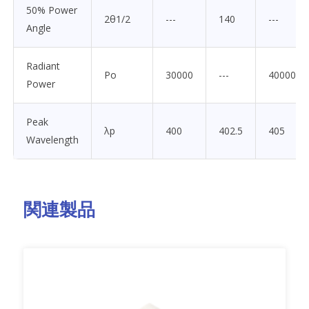
50% Power
2θ1/2
---
140
---
Angle
Radiant
Po
30000
---
40000
Power
Peak
λp
400
402.5
405
Wavelength
関連製品