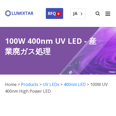
JA
RFQ
0
100W 400nm UV LED - 産
業廃ガス処理
Home
>
Products
>
UV LEDs
>
400nm LED
>
100W UV
400nm High Power LED