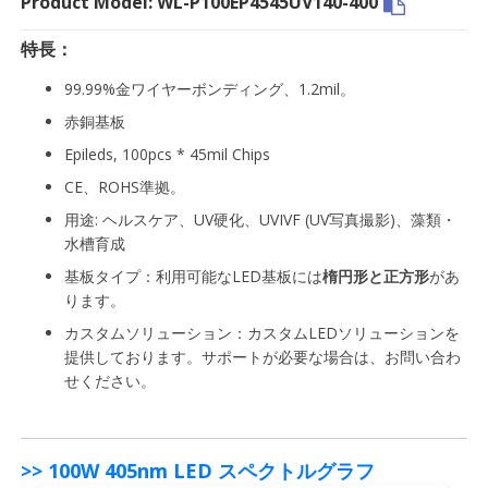
Product Model: WL-P100EP4545UV140-400
特長：
99.99%金ワイヤーボンディング、1.2mil。
赤銅基板
Epileds, 100pcs * 45mil Chips
CE、ROHS準拠。
用途: ヘルスケア、UV硬化、UVIVF (UV写真撮影)、藻類・
水槽育成
基板タイプ：利用可能なLED基板には
楕円形と正方形
があ
ります。
カスタムソリューション：カスタムLEDソリューションを
提供しております。サポートが必要な場合は、お問い合わ
せください。
>> 100W 405nm LED スペクトルグラフ