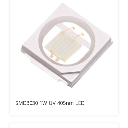
RFQに追加
SMD3030 1W UV 405nm LED