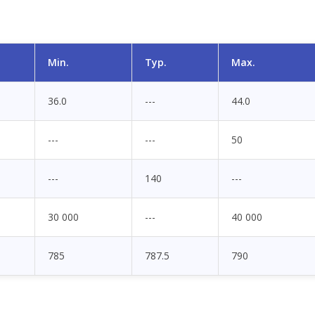
Min.
Typ.
Max.
36.0
---
44.0
---
---
50
---
140
---
30 000
---
40 000
785
787.5
790