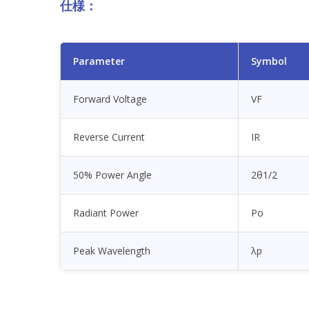
仕様：
Parameter
Symbol
Forward Voltage
VF
Reverse Current
IR
50% Power Angle
2θ1/2
Radiant Power
Po
Peak Wavelength
λp