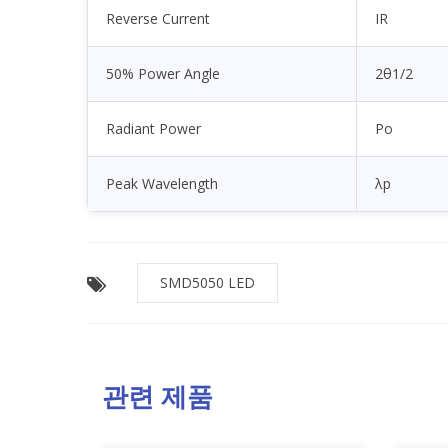
Reverse Current
IR
50% Power Angle
2θ1/2
Radiant Power
Po
Peak Wavelength
λp
SMD5050 LED
관련 제품