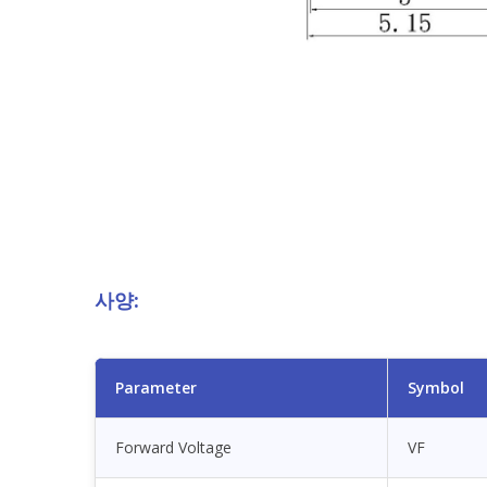
사양:
Parameter
Symbol
Forward Voltage
VF