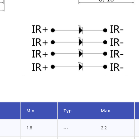
Min.
Typ.
Max.
1.8
---
2.2