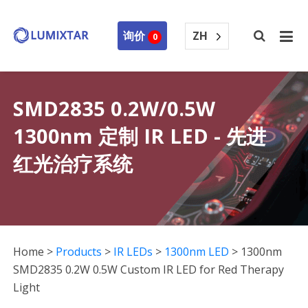
ZH
询价
0
SMD2835 0.2W/0.5W
1300nm 定制 IR LED - 先进
红光治疗系统
Home
>
Products
>
IR LEDs
>
1300nm LED
>
1300nm
SMD2835 0.2W 0.5W Custom IR LED for Red Therapy
Light