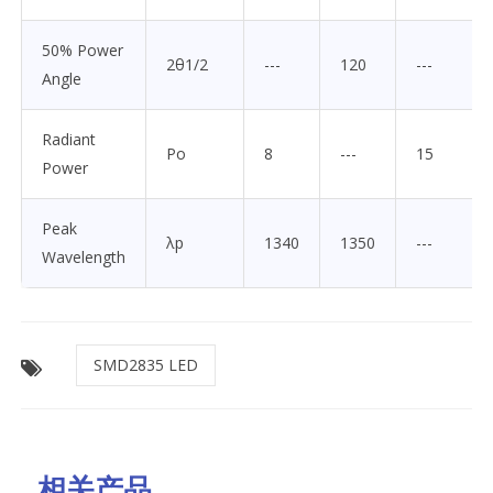
50% Power
2θ1/2
---
120
---
Angle
Radiant
Po
8
---
15
Power
Peak
λp
1340
1350
---
Wavelength
SMD2835 LED
相关产品