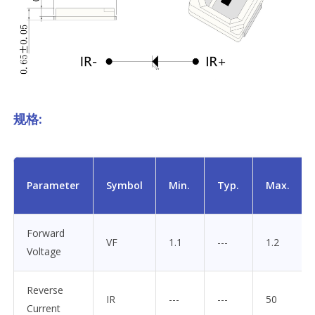
规格:
Parameter
Symbol
Min.
Typ.
Max.
Forward
VF
1.1
---
1.2
Voltage
Reverse
IR
---
---
50
Current